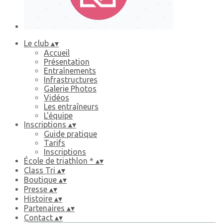
Le club
▴
▾
Accueil
Présentation
Entraînements
Infrastructures
Galerie Photos
Vidéos
Les entraîneurs
L'équipe
Inscriptions
▴
▾
Guide pratique
Tarifs
Inscriptions
École de triathlon *
▴
▾
Class Tri
▴
▾
Boutique
▴
▾
Presse
▴
▾
Histoire
▴
▾
Partenaires
▴
▾
Contact
▴
▾