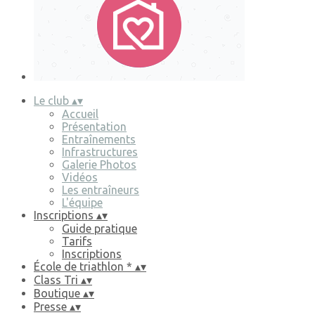
Le club
▴
▾
Accueil
Présentation
Entraînements
Infrastructures
Galerie Photos
Vidéos
Les entraîneurs
L'équipe
Inscriptions
▴
▾
Guide pratique
Tarifs
Inscriptions
École de triathlon *
▴
▾
Class Tri
▴
▾
Boutique
▴
▾
Presse
▴
▾