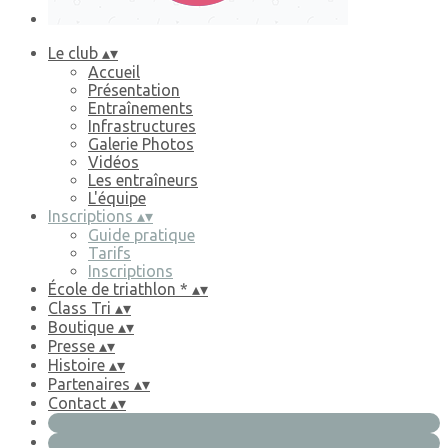
Le club
▴
▾
Accueil
Présentation
Entraînements
Infrastructures
Galerie Photos
Vidéos
Les entraîneurs
L'équipe
Inscriptions
▴
▾
Guide pratique
Tarifs
Inscriptions
École de triathlon *
▴
▾
Class Tri
▴
▾
Boutique
▴
▾
Presse
▴
▾
Histoire
▴
▾
Partenaires
▴
▾
Contact
▴
▾