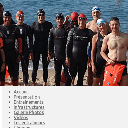
Exporter les lignes sélectionnées
Exporter toutes les colonnes
Exporter uniquement les colonnes affichées
Menu
<
>
Accueil
Présentation
Entraînements
Infrastructures
Galerie Photos
Vidéos
Les entraîneurs
L'équipe