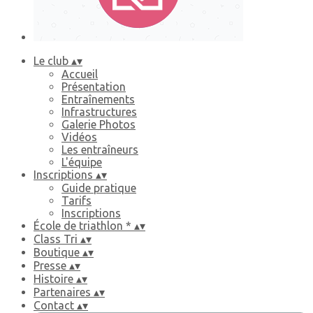
Le club
▴
▾
Accueil
Présentation
Entraînements
Infrastructures
Galerie Photos
Vidéos
Les entraîneurs
L'équipe
Inscriptions
▴
▾
Guide pratique
Tarifs
Inscriptions
École de triathlon *
▴
▾
Class Tri
▴
▾
Boutique
▴
▾
Presse
▴
▾
Histoire
▴
▾
Partenaires
▴
▾
Contact
▴
▾